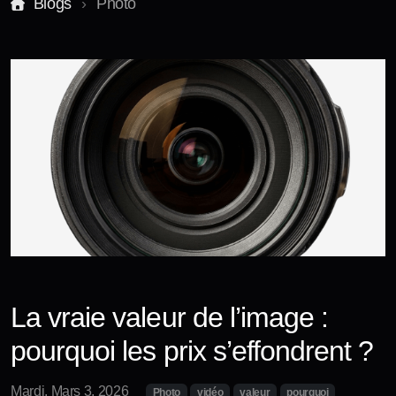
Blogs
Photo
Stages et formations
Accès formation
Je réserve un stage ou une initiation !
La vraie valeur de l’image :
pourquoi les prix s’effondrent ?
Mardi, Mars 3, 2026
Photo
vidéo
valeur
pourquoi