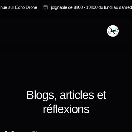
enue sur Echo Drone
joignable de 8h00 - 19h00 du lundi au samed
Photo
Vidéo
Imagerie Technique
Blogs, articles et
Contrat annuel
réflexions
Tarification