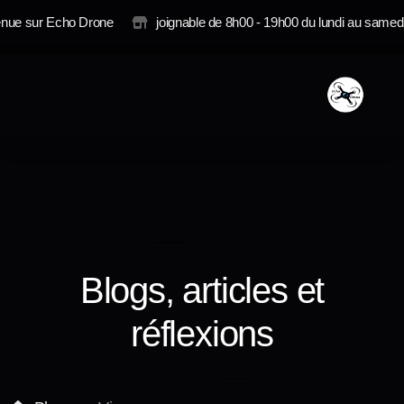
enue sur Echo Drone
joignable de 8h00 - 19h00 du lundi au samed
Photo
Vidéo
Imagerie Technique
Blogs, articles et
Contrat annuel
réflexions
Tarification