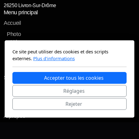
26250 Livron-Sur-Drôme
Menu principal
Accueil
Photo
Vidéo
Imagerie Technique
Ce site peut utiliser des cookies et des scripts
Contrat annuel
externes.
Plus d'informations
Tarification
Stages & formations
Accepter tous les cookies
Stages et formations
Réglages
Accès formation
Rejeter
Je réserve un stage ou une initiation !
À propos
Contact
Galerie