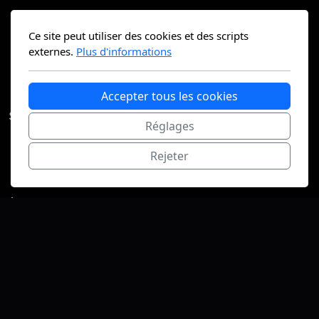
Photo
Vidéo
Ce site peut utiliser des cookies et des scripts
externes.
Plus d'informations
Imagerie Technique
Contrat annuel
Tarification
Accepter tous les cookies
Stages & formations
Réglages
Stages et formations
Rejeter
Accès formation
Je réserve un stage ou une initiation !
À propos
Contact
Galerie
Livre d'or
Blogs
Professionnel