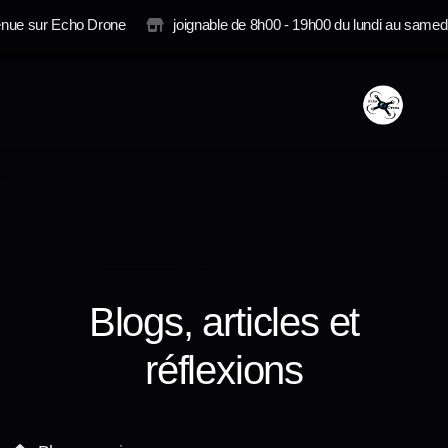
enue sur Echo Drone
joignable de 8h00 - 19h00 du lundi au samed
Photo
Vidéo
Imagerie Technique
Blogs, articles et
Contrat annuel
réflexions
Tarification