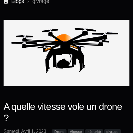
Blogs
givrage
Stages et formations
Accès formation
Je réserve un stage ou une initiation !
A quelle vitesse vole un drone
?
Samedi, Avril 1, 2023
Drone
Vitesse
sécurité
givrage