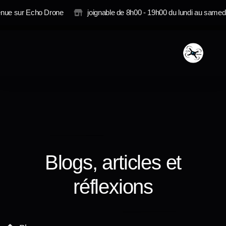
enue sur Echo Drone
joignable de 8h00 - 19h00 du lundi au samed
Photo
Vidéo
Imagerie Technique
Blogs, articles et
Contrat annuel
réflexions
Tarification